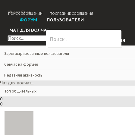
Главная
Форум
Иные Сны
ПОИСК СООБЩЕНИЙ
ПОСЛЕДНИЕ СООБЩЕНИЯ
Поиск сообщений
ФОРУМ
ПОЛЬЗОВАТЕЛИ
Последние сообщения
ЧАТ ДЛЯ ВОЛЧАТ...
Пользователи
ВХОД
РЕГИСТРАЦИЯ
Выдающиеся пользователи
Зарегистрированные пользователи
Сейчас на форуме
Недавняя активность
Чат для волчат...
Топ общительных
0
0